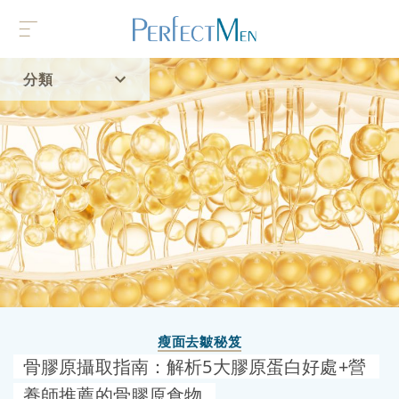
分類
首頁
流行趨勢
瘦面去皺秘笈
骨膠原攝取指南：解析5大膠原蛋白好處+營
養師推薦的骨膠原食物