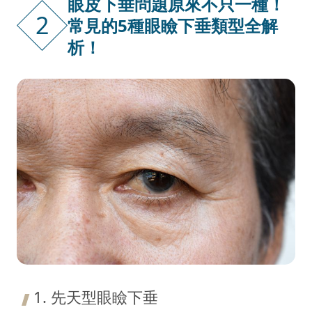
眼皮下垂問題原來不只一種！
2
常見的5種眼瞼下垂類型全解
析！
1. 先天型眼瞼下垂