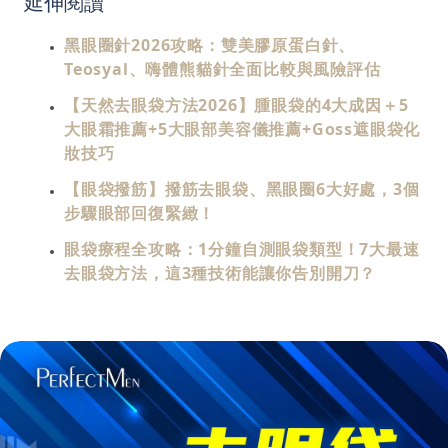
延伸閱讀
黑眼圈針2026攻略：雙美膠原蛋白針、
Teosyal、嗨體熊貓針全面比較與風險評估
【天然去眼袋方法2026】腫眼袋的4大成因＋5
大眼霜推薦+5大眼部美容儀推薦+Goss遮眼袋化
妝技巧
【眼袋撥筋】撥筋去眼袋、黑眼圈6大好處，3個
步驟眼部回復緊緻！
眼袋療程全攻略：1分鐘自測眼袋類型！7大最速
去眼袋方法，這3種技術能讓你告別開刀？