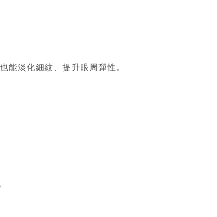
也能淡化細紋、提升眼周彈性。
。