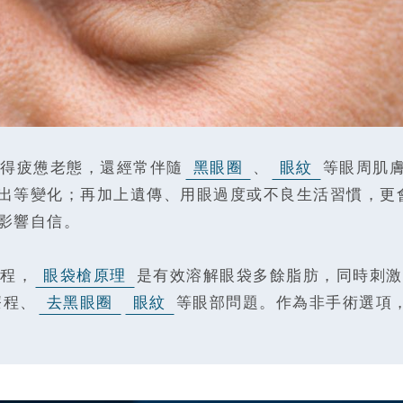
得疲憊老態，還經常伴隨
黑眼圈
、
眼紋
等眼周肌
出等變化；再加上遺傳、用眼過度或不良生活習慣，更
影響自信。
程，
眼袋槍原理
是有效溶解眼袋多餘脂肪，同時刺激
療程、
去黑眼圈
眼紋
等眼部問題。作為非手術選項