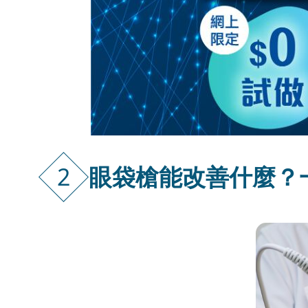
2
眼袋槍能改善什麼？