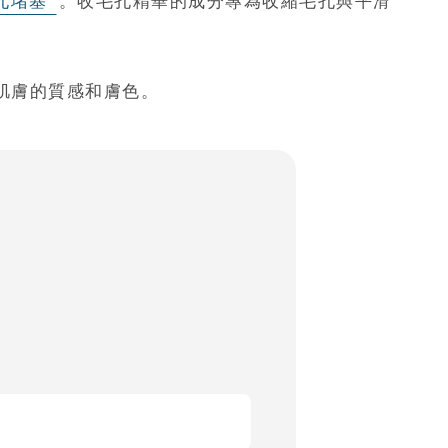
孔堵塞
。收毛孔精華的成分專為收縮毛孔與平滑
肌膚的質感和膚色。