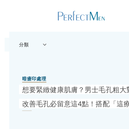
分類
暗瘡印處理
想要緊緻健康肌膚？男士毛孔粗大
改善毛孔必留意這4點！搭配「這