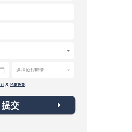
細則
及
私隱政策
。
提交