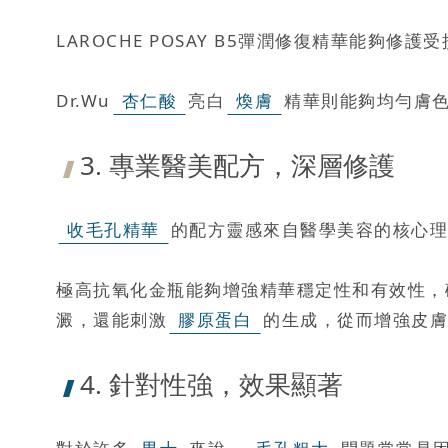
LAROCHE POSAY B5彈潤修復精華能
Dr.Wu
杏仁酸
亮白
煥膚
精華則能夠均勻膚
3. 專業醫美配方，深層修護
收毛孔精華
的配方靈感來自醫學美容的核心理
極高抗氧化金瓶能夠增強精華穩定性和有效性，
澱，還能刺激
膠原蛋白
的生成，從而增強皮膚
4. 針對性強，效果顯著