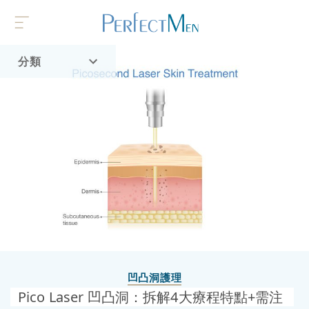
分類
首頁
流行趨勢
凹凸洞護理
Pico Laser 凹凸洞：拆解4大療程特點+需注