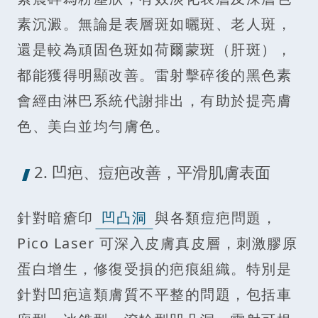
素沉澱。無論是表層斑如曬斑、老人斑，
還是較為頑固色斑如荷爾蒙斑（肝斑），
都能獲得明顯改善。雷射擊碎後的黑色素
會經由淋巴系統代謝排出，有助於提亮膚
色、美白並均勻膚色。
2. 凹疤、痘疤改善，平滑肌膚表面
針對暗瘡印
凹凸洞
與各類痘疤問題，
Pico Laser 可深入皮膚真皮層，刺激膠原
蛋白增生，修復受損的疤痕組織。特別是
針對凹疤這類膚質不平整的問題，包括車