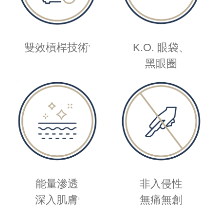
雙效槓桿
技術
K.O. 眼袋、
3
黑眼圈
能量滲透
非入侵性
深入肌膚
無痛無創
3