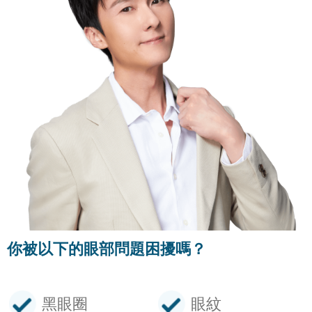
你被以下的
眼部問題困擾嗎？
黑眼圈
眼紋