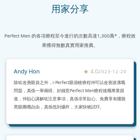
用家分享
Perfect Men 的各項療程至今進行的次數高達1,300萬*，療程效
果獲得無數真實用家推薦
。
Andy Hon
★
4.0
2023-12-20
除咗改善眼袋之外，i-Perfect眼袋槍療程仲可以改善淚溝嘅
問題，真係一舉兩得。好鍾意Perfect Men療程後嘅專業跟
進，仲貼心講解咗注意事項，真係非常貼心。免費享有擺脫
黑眼圈嘅自由，真係抵到爆炸，大家快啲試吓。