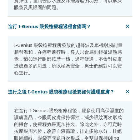
膚彈性，達到去除水腫及深層溶脂的功效，可以解決
眼袋及黑眼圈的問題。
進行 I-Genius 眼袋槍療程過程會痛嗎？
I-Genius 眼袋槍療程所發放的超聲波及單極射頻能量
相對溫和，在療程進行時，客人只會感到輕微溫熱感
覺，猶如進行眼部按摩一樣，過程舒適，不會對皮膚
造成過多的刺激，所以極為安全，男士們絕對可以安
心進行。
進行之後 I-Genius 眼袋槍療程後要如何護理皮膚？
在進行 I-Genius 眼袋槍療程後，應多使用高保濕度的
護膚產品，令眼周皮膚保持彈性，減少眼紋再次形成
的機會，使療程效果更加持久。除此之外，亦可定時
按摩眼周穴位，改善血液循環，排走多餘水分，杜絕
眼周細紋、眼袋等問題再次形成，令雙眼保持Bling