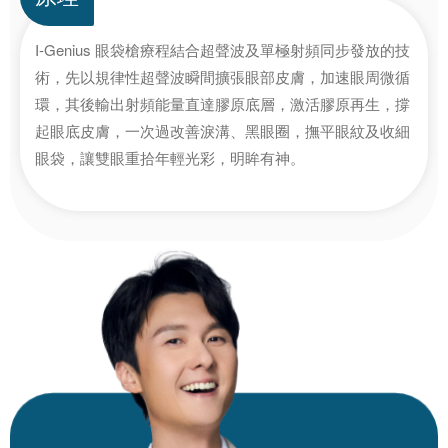
I-Genius 眼袋槍療程結合超聲波及單極射頻同步發放的技
術，先以規律性超聲波瞬間擴張眼部皮膚，加速眼周微循
環，其後輸出射頻能量直達膠原底層，激活膠原再生，撐
起眼底皮膚，一次過改善淚溝、黑眼圈，撫平眼紋及收細
眼袋，讓雙眼重拾年輕光彩，明眸有神。