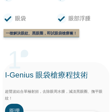
眼袋
眼部浮腫
一槍解決眼紋、黑眼圈，
即試眼袋槍療程！
1
I-Genius 眼袋槍
療程技術
超聲波結合單極射頻，去除眼周水腫，減淡黑眼圈、撫平眼
紋！
原理